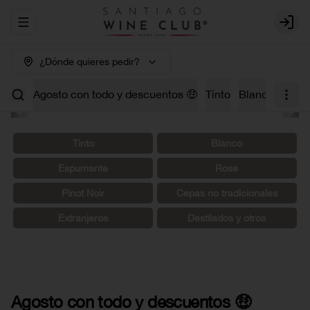
Abrir menu de navegación
Login
¿Dónde quieres pedir?
Agosto con todo y descuentos 🤑
Tinto
Blanco
Carm
Tinto
Blanco
Espumante
Rosé
Pinot Noir
Cepas no tradicionales
Extranjeros
Destilados y otros
Agosto con todo y descuentos 🤑