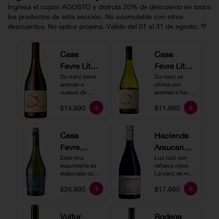
Ingresa el cupón AGOSTO y disfruta 20% de descuento en todos
los productos de esta sección. No acumulable con otros
descuentos. No aplica propina. Válido del 01 al 31 de agosto. 🎊
Casa
Casa
Fevre Little
Fevre Little
Quino
Su nariz tiene 
Quino
Su nariz es 
aromas a 
cítrica con 
Pinot Noir
Sauvignon
cuesco de 
aromas a flores 
guinda y 
Blanc
blancas y lima. 
$14.990
$11.990
frambuesa. En 
En boca tiene 
boca tiene una 
una acidez 
buena acidez, 
vibrante, es 
es un vino muy 
vertical y de 
Casa
Hacienda
vertical. Ideal 
persistencia 
Fevre
Araucano-
para beberlo 
media. Ideal 
más frío como 
para acompañar 
Quino
Este vino 
Lurton
Luz rubí con 
aperitivo 
con ostras.
espumante es 
reflejos rojos. 
Espumant
Humo
acompañado de 
elaborado con 
La nariz es muy 
buenos amigos.
e
método 
Blanco
expresiva con 
$26.990
$17.990
tradicional y se 
notas de fresa y 
Gran
produce a partir 
cerezas. En 
de los cepajes 
Cuvée
boca el vino es 
Chardonnay y 
rico y redondo 
Vultur
Bodega
Pinot Noir-