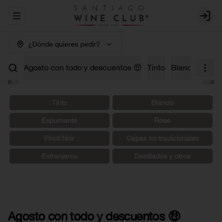
Abrir menu de navegación
Login
¿Dónde quieres pedir?
Agosto con todo y descuentos 🤑
Tinto
Blanco
Carm
Tinto
Blanco
Espumante
Rosé
Pinot Noir
Cepas no tradicionales
Extranjeros
Destilados y otros
Agosto con todo y descuentos 🤑