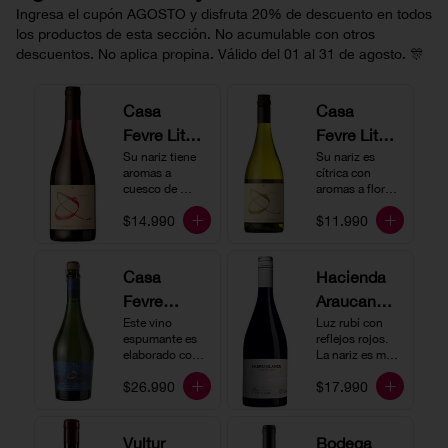
Ingresa el cupón AGOSTO y disfruta 20% de descuento en todos
los productos de esta sección. No acumulable con otros
descuentos. No aplica propina. Válido del 01 al 31 de agosto. 🎊
Casa
Casa
Fevre Little
Fevre Little
Quino
Su nariz tiene 
Quino
Su nariz es 
aromas a 
cítrica con 
Pinot Noir
Sauvignon
cuesco de 
aromas a flores 
guinda y 
Blanc
blancas y lima. 
$14.990
$11.990
frambuesa. En 
En boca tiene 
boca tiene una 
una acidez 
buena acidez, 
vibrante, es 
es un vino muy 
vertical y de 
Casa
Hacienda
vertical. Ideal 
persistencia 
Fevre
Araucano-
para beberlo 
media. Ideal 
más frío como 
para acompañar 
Quino
Este vino 
Lurton
Luz rubí con 
aperitivo 
con ostras.
espumante es 
reflejos rojos. 
Espumant
Humo
acompañado de 
elaborado con 
La nariz es muy 
buenos amigos.
e
método 
Blanco
expresiva con 
$26.990
$17.990
tradicional y se 
notas de fresa y 
Gran
produce a partir 
cerezas. En 
de los cepajes 
Cuvée
boca el vino es 
Chardonnay y 
rico y redondo 
Vultur
Bodega
Pinot Noir-