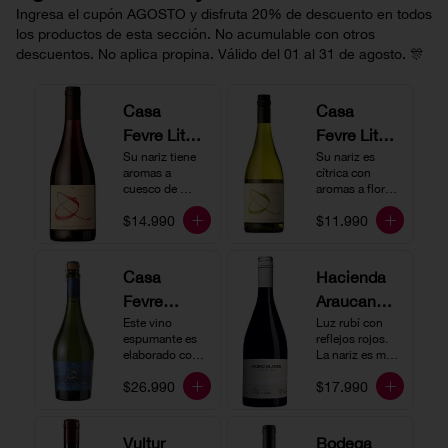
Ingresa el cupón AGOSTO y disfruta 20% de descuento en todos
los productos de esta sección. No acumulable con otros
descuentos. No aplica propina. Válido del 01 al 31 de agosto. 🎊
Casa
Casa
Fevre Little
Fevre Little
Quino
Su nariz tiene 
Quino
Su nariz es 
aromas a 
cítrica con 
Pinot Noir
Sauvignon
cuesco de 
aromas a flores 
guinda y 
Blanc
blancas y lima. 
$14.990
$11.990
frambuesa. En 
En boca tiene 
boca tiene una 
una acidez 
buena acidez, 
vibrante, es 
es un vino muy 
vertical y de 
Casa
Hacienda
vertical. Ideal 
persistencia 
Fevre
Araucano-
para beberlo 
media. Ideal 
más frío como 
para acompañar 
Quino
Este vino 
Lurton
Luz rubí con 
aperitivo 
con ostras.
espumante es 
reflejos rojos. 
Espumant
Humo
acompañado de 
elaborado con 
La nariz es muy 
buenos amigos.
e
método 
Blanco
expresiva con 
$26.990
$17.990
tradicional y se 
notas de fresa y 
Gran
produce a partir 
cerezas. En 
de los cepajes 
Cuvée
boca el vino es 
Chardonnay y 
rico y redondo 
Vultur
Bodega
Pinot Noir-