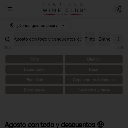
Abrir menu de navegación
Login
¿Dónde quieres pedir?
Agosto con todo y descuentos 🤑
Tinto
Blanco
Carm
Tinto
Blanco
Espumante
Rosé
Pinot Noir
Cepas no tradicionales
Extranjeros
Destilados y otros
Agosto con todo y descuentos 🤑