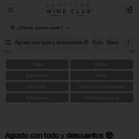
Abrir menu de navegación
Login
¿Dónde quieres pedir?
Agosto con todo y descuentos 🤑
Tinto
Blanco
Carm
Tinto
Blanco
Espumante
Rosé
Pinot Noir
Cepas no tradicionales
Extranjeros
Destilados y otros
Agosto con todo y descuentos 🤑