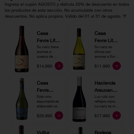
Ingresa el cupón AGOSTO y disfruta 20% de descuento en todos
los productos de esta sección. No acumulable con otros
descuentos. No aplica propina. Válido del 01 al 31 de agosto. 🎊
Casa
Casa
Fevre Little
Fevre Little
Quino
Su nariz tiene 
Quino
Su nariz es 
aromas a 
cítrica con 
Pinot Noir
Sauvignon
cuesco de 
aromas a flores 
guinda y 
Blanc
blancas y lima. 
$14.990
$11.990
frambuesa. En 
En boca tiene 
boca tiene una 
una acidez 
buena acidez, 
vibrante, es 
es un vino muy 
vertical y de 
Casa
Hacienda
vertical. Ideal 
persistencia 
Fevre
Araucano-
para beberlo 
media. Ideal 
más frío como 
para acompañar 
Quino
Este vino 
Lurton
Luz rubí con 
aperitivo 
con ostras.
espumante es 
reflejos rojos. 
Espumant
Humo
acompañado de 
elaborado con 
La nariz es muy 
buenos amigos.
e
método 
Blanco
expresiva con 
$26.990
$17.990
tradicional y se 
notas de fresa y 
Gran
produce a partir 
cerezas. En 
de los cepajes 
Cuvée
boca el vino es 
Chardonnay y 
rico y redondo 
Vultur
Bodega
Pinot Noir-