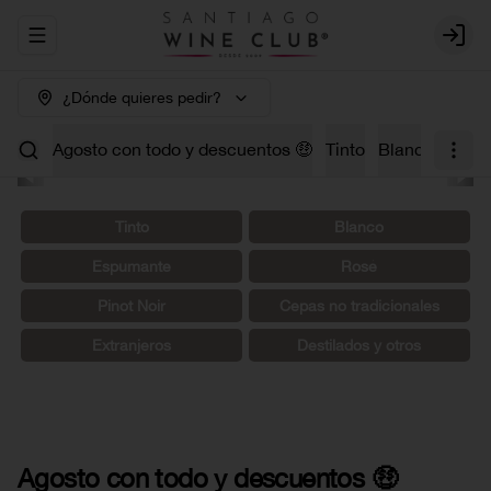
Abrir menu de navegación
Login
¿Dónde quieres pedir?
Agosto con todo y descuentos 🤑
Tinto
Blanco
Carm
Tinto
Blanco
Espumante
Rosé
Pinot Noir
Cepas no tradicionales
Extranjeros
Destilados y otros
Agosto con todo y descuentos 🤑