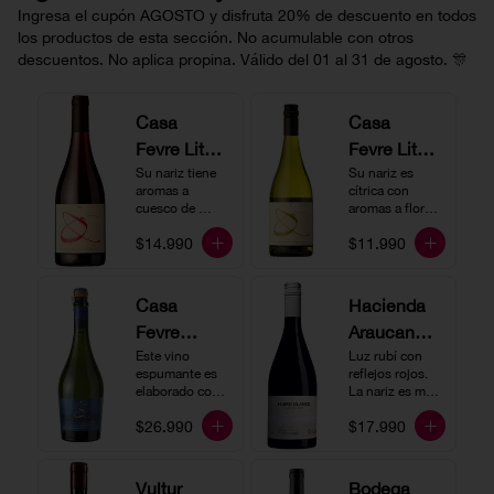
Ingresa el cupón AGOSTO y disfruta 20% de descuento en todos
los productos de esta sección. No acumulable con otros
descuentos. No aplica propina. Válido del 01 al 31 de agosto. 🎊
Casa
Casa
Fevre Little
Fevre Little
Quino
Su nariz tiene 
Quino
Su nariz es 
aromas a 
cítrica con 
Pinot Noir
Sauvignon
cuesco de 
aromas a flores 
guinda y 
Blanc
blancas y lima. 
$14.990
$11.990
frambuesa. En 
En boca tiene 
boca tiene una 
una acidez 
buena acidez, 
vibrante, es 
es un vino muy 
vertical y de 
Casa
Hacienda
vertical. Ideal 
persistencia 
Fevre
Araucano-
para beberlo 
media. Ideal 
más frío como 
para acompañar 
Quino
Este vino 
Lurton
Luz rubí con 
aperitivo 
con ostras.
espumante es 
reflejos rojos. 
Espumant
Humo
acompañado de 
elaborado con 
La nariz es muy 
buenos amigos.
e
método 
Blanco
expresiva con 
$26.990
$17.990
tradicional y se 
notas de fresa y 
Gran
produce a partir 
cerezas. En 
de los cepajes 
Cuvée
boca el vino es 
Chardonnay y 
rico y redondo 
Vultur
Bodega
Pinot Noir-