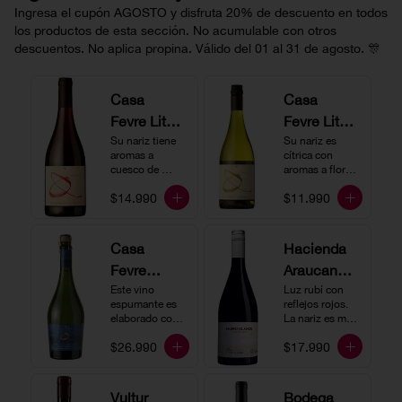
Ingresa el cupón AGOSTO y disfruta 20% de descuento en todos
los productos de esta sección. No acumulable con otros
descuentos. No aplica propina. Válido del 01 al 31 de agosto. 🎊
Casa
Casa
Fevre Little
Fevre Little
Quino
Su nariz tiene 
Quino
Su nariz es 
aromas a 
cítrica con 
Pinot Noir
Sauvignon
cuesco de 
aromas a flores 
guinda y 
Blanc
blancas y lima. 
$14.990
$11.990
frambuesa. En 
En boca tiene 
boca tiene una 
una acidez 
buena acidez, 
vibrante, es 
es un vino muy 
vertical y de 
Casa
Hacienda
vertical. Ideal 
persistencia 
Fevre
Araucano-
para beberlo 
media. Ideal 
más frío como 
para acompañar 
Quino
Este vino 
Lurton
Luz rubí con 
aperitivo 
con ostras.
espumante es 
reflejos rojos. 
Espumant
Humo
acompañado de 
elaborado con 
La nariz es muy 
buenos amigos.
e
método 
Blanco
expresiva con 
$26.990
$17.990
tradicional y se 
notas de fresa y 
Gran
produce a partir 
cerezas. En 
de los cepajes 
Cuvée
boca el vino es 
Chardonnay y 
rico y redondo 
Vultur
Bodega
Pinot Noir-