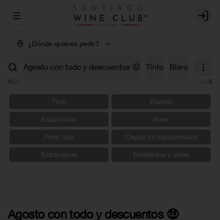
Abrir menu de navegación
Login
¿Dónde quieres pedir?
Agosto con todo y descuentos 🤑
Tinto
Blanco
Carm
Tinto
Blanco
Espumante
Rosé
Pinot Noir
Cepas no tradicionales
Extranjeros
Destilados y otros
Agosto con todo y descuentos 🤑