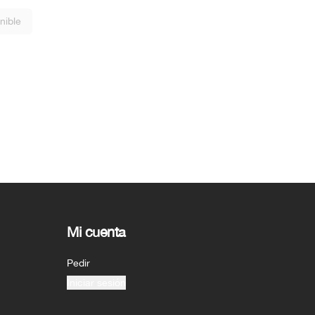
nible
Mi cuenta
Pedir
Iniciar sesión