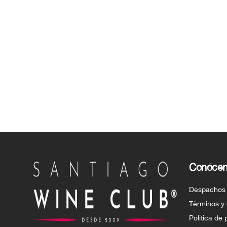
Conóce
Despachos
Términos y
Política de 