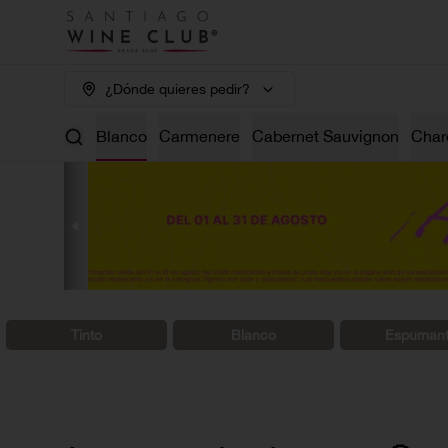
¿Dónde quieres pedir?
os 🤑
Tinto
Blanco
Carmenere
Cabernet Sauvignon
Char
Tinto
Blanco
Espuman