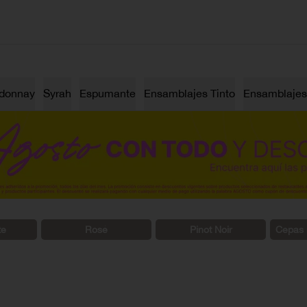
donnay
Syrah
Espumante
Ensamblajes Tinto
Ensamblajes
te
Rosé
Pinot Noir
Cepas 