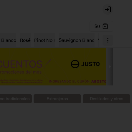
Login
$0
 Blanco
Rosé
Pinot Noir
Sauvignon Blanc
Vino Dulce
Ga
no tradicionales
Extranjeros
Destilados y otros