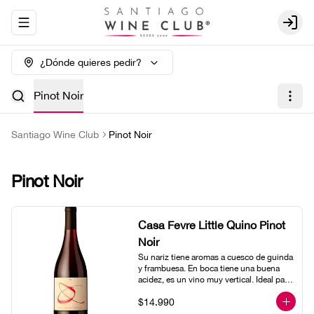
Abrir menu de navegación
Login
¿Dónde quieres pedir?
Pinot Noir
Santiago Wine Club
Pinot Noir
Pinot Noir
Casa Fevre Little Quino Pinot
Noir
Su nariz tiene aromas a cuesco de guinda 
y frambuesa. En boca tiene una buena 
acidez, es un vino muy vertical. Ideal para 
beberlo más frío como aperitivo 
$14.990
acompañado de buenos amigos.