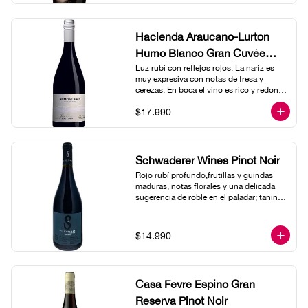
Hacienda Araucano-Lurton
Humo Blanco Gran Cuvée
Pinot Noir- Demeter Ecocert
Luz rubí con reflejos rojos. La nariz es 
muy expresiva con notas de fresa y 
cerezas. En boca el vino es rico y redondo 
y tiene un final bien equilibrado con ligera 
$17.990
acidez y notas aromáticas de frutos rojos 
y especias, de clavo y otras especias.
Schwaderer Wines Pinot Noir
Rojo rubí profundo,frutillas y guindas 
maduras, notas florales y una delicada 
sugerencia de roble en el paladar; taninos 
redondos y balanceados que acompañan 
hasta el final.
$14.990
Casa Fevre Espino Gran
Reserva Pinot Noir