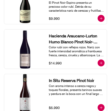
El Pinot Noir Espino presenta un 
precioso color rubí. Detrás de su 
característica nariz de cerezas y frutillas 
revela un sutil nota mineral, de planta de 
$9.990
tomate, y un ligero final especiado. En el 
paladar un ataque.
Hacienda Araucano-Lurton
Humo Blanco Pinot Noir-
Color rubí con reflejos rojos. Nariz con 
Demeter Ecocert
fuerte intensidad aromática a frambuesa 
fresca, cereza, ciruela y albaricoque. La 
mezcla de menta y eucalipto proporciona 
$14.990
a este vino complejidad aromática con 
suave estructura y voluptuosidad. Largo 
final suave que revela la tipicidad de esta 
cepa.
In Situ Reserva Pinot Noir
Con aroma intenso a cereza negra y 
toques florales, presenta taninos suaves 
y perdura en la boca con un final largo y 
frutoso.
$6.990