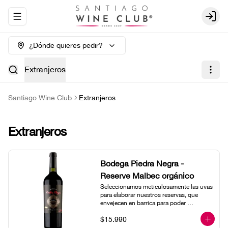
Abrir menu de navegación
Login
¿Dónde quieres pedir?
Extranjeros
Santiago Wine Club
Extranjeros
Extranjeros
Bodega Piedra Negra -
Reserve Malbec orgánico
Seleccionamos meticulosamente las uvas 
para elaborar nuestros reservas, que 
envejecen en barrica para poder 
desarrollar su carácter complejo y 
$15.990
elegante. Toda la uva que adquirimos para 
ensamblar el malbec reserva procede de 