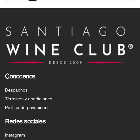
los viñedos de Los Chacayes. Este 
malbec floral, denso y tenso, puntuado 
con 93 puntos por James Suckling, 
expresa todo el frescor de nuestros 
terruños de altura.
Conócenos
Despachos
Términos y condiciones
Política de privacidad
Redes sociales
Instagram