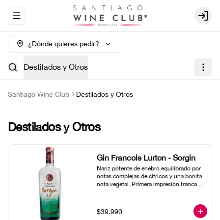
Abrir menu de navegación
Login
¿Dónde quieres pedir?
Destilados y Otros
Santiago Wine Club
Destilados y Otros
Destilados y Otros
Gin Francois Lurton - Sorgin
Nariz potente de enebro equilibrado por 
notas complejas de cítricos y una bonita 
nota vegetal. Primera impresión franca 
que deja lugar a una boca amplia que va 
revelando una gran intensidad aromática. 
Bella duración muy en finuras, donde se 
$39.990
encuentran notas de retama y de violeta, 