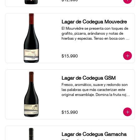
Lagar de Codegua Mouvedre
El Mourvèdre se presenta con toques de 
grafito, pizarra, arándanos y notas de 
hierbas y especias. Tenso en boca con 
rica acidez y largo final.
$15.990
Lagar de Codegua GSM
Fresco, aromático, suave y redondo son 
las palabras que más caracterizan este 
original ensamblaje. Domina la fruta roja 
generosa y la intensidad en boca del 
Grenache, complementado con las notas 
florales y la estructura del Mourvèdre. 
$15.990
Syrah, que juega aquí un rol 
subordinado, aporta firmeza y notas 
especiadas. De taninos y acidez suaves, 
tiene gran volúmen en boca y un 
Lagar de Codegua Garnacha
agradable final. Para destacar más el 
carácter fresco y floral de este vino 