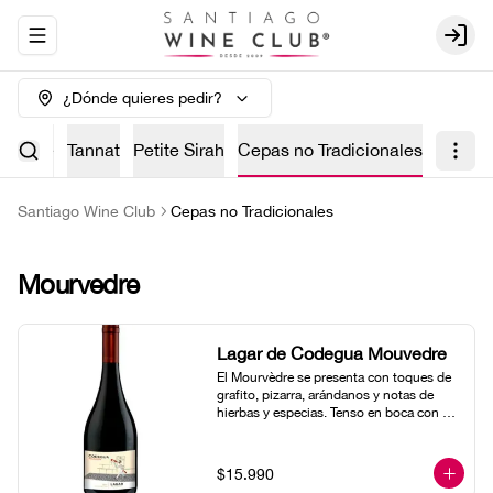
Abrir menu de navegación
Login
¿Dónde quieres pedir?
rvedre
Tannat
Petite Sirah
Cepas no Tradicionales
Santiago Wine Club
Cepas no Tradicionales
Mourvedre
Lagar de Codegua Mouvedre
El Mourvèdre se presenta con toques de 
grafito, pizarra, arándanos y notas de 
hierbas y especias. Tenso en boca con 
rica acidez y largo final.
$15.990