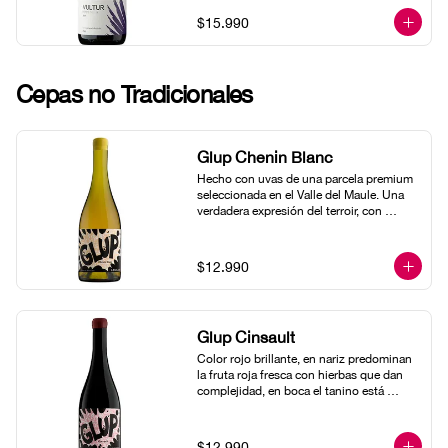
muy persistente y mineral.En nariz es 
$15.990
muy intenso en frutas, moras, arándanos, 
higos y aromas de chocolate, junto a 
marcadas notas minerales. La estructura 
de este vino lo mantendrá con un 
Cepas no Tradicionales
potencial de guarda por sobre 10 años.
Glup Chenin Blanc
Hecho con uvas de una parcela premium 
seleccionada en el Valle del Maule. Una 
verdadera expresión del terroir, con 
riqueza y una intensidad asombrosa.
$12.990
Glup Cinsault
Color rojo brillante, en nariz predominan 
la fruta roja fresca con hierbas que dan 
complejidad, en boca el tanino está 
presente junto a una exquisita acidez, lo 
cual da la sensación de un vino “jugoso”
$12.990