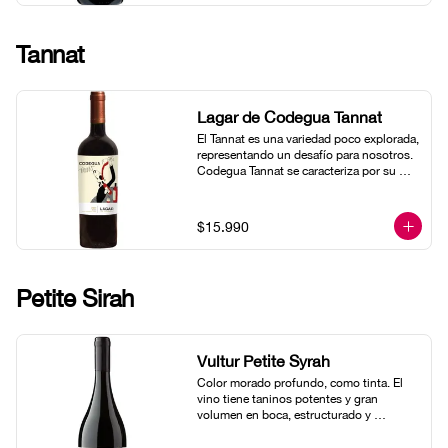
Tannat
Lagar de Codegua Tannat
El Tannat es una variedad poco explorada, 
representando un desafío para nosotros. 
Codegua Tannat se caracteriza por su 
fruta roja explosiva en nariz, de gran 
concentración y fresca, con algún toque 
de yodo y una agradable acidez en boca. 
$15.990
En boca, la estructura potente típica de 
un Tannat se deja entrever.
Petite Sirah
Vultur Petite Syrah
Color morado profundo, como tinta. El 
vino tiene taninos potentes y gran 
volumen en boca, estructurado y 
equilibrado. Su marcada acidez realza los 
taninos y refresca el paladar con un nal 