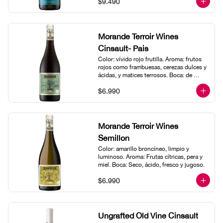
$9.490
un estricto manejo del viñedo.

Cosechadas manualmente, entre el 01 y 
el 15 de Abril. Fermentado en pequeños 
estanques de acero inoxidable. Pisoneo 
Morande Terroir Wines
suaves durante la fermentación 
Cinsault- Pais
alcohólica entre 24 a 26 °C. Guarda en 
barricas francesas de segundo uso 
Color: vívido rojo frutilla. Aroma: frutos 
durante doce meses, con uso de 
rojos como frambuesas, cerezas dulces y 
levaduras nativas. Se realiza fermentación 
ácidas, y matices terrosos. Boca: de 
maloláctica y el vino se guarda por 
cuerpo medio a liviano, este vino es 
aproximadamente 1 año, buscando 
$6.990
jugoso y está colmado de sabores 
mayor estructura, elegancia y 
frutales. Muestra taninos suaves y gran 
complejidad.
frescor.
Morande Terroir Wines
Sémillon
Color: amarillo broncíneo, limpio y 
luminoso. Aroma: Frutas cítricas, pera y 
miel. Boca: Seco, ácido, fresco y jugoso.
$6.990
Ungrafted Old Vine Cinsault