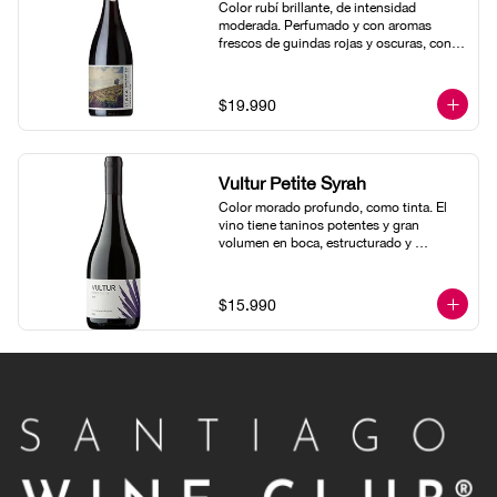
Color rubí brillante, de intensidad 
moderada. Perfumado y con aromas 
frescos de guindas rojas y oscuras, con 
una nota a violeta combinada con un 
ligero toque picante. Al paladar resulta 
fresco e intenso con frutos rojos 
$19.990
maduros, acidez fresca, taninos suaves y 
un acabado profundo y persistente.
Vultur Petite Syrah
Color morado profundo, como tinta. El 
vino tiene taninos potentes y gran 
volumen en boca, estructurado y 
equilibrado. Su marcada acidez realza los 
taninos y refresca el paladar con un nal 
muy persistente y mineral.En nariz es 
$15.990
muy intenso en frutas, moras, arándanos, 
higos y aromas de chocolate, junto a 
marcadas notas minerales. La estructura 
de este vino lo mantendrá con un 
potencial de guarda por sobre 10 años.