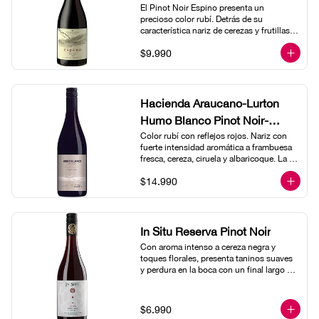
El Pinot Noir Espino presenta un 
precioso color rubí. Detrás de su 
característica nariz de cerezas y frutillas 
revela un sutil nota mineral, de planta de 
$9.990
tomate, y un ligero final especiado. En el 
paladar un ataque.
Hacienda Araucano-Lurton
Humo Blanco Pinot Noir-
Color rubí con reflejos rojos. Nariz con 
Demeter Ecocert
fuerte intensidad aromática a frambuesa 
fresca, cereza, ciruela y albaricoque. La 
mezcla de menta y eucalipto proporciona 
$14.990
a este vino complejidad aromática con 
suave estructura y voluptuosidad. Largo 
final suave que revela la tipicidad de esta 
cepa.
In Situ Reserva Pinot Noir
Con aroma intenso a cereza negra y 
toques florales, presenta taninos suaves 
y perdura en la boca con un final largo y 
frutoso.
$6.990