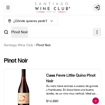
Abrir menu de navegación
Login
¿Dónde quieres pedir?
Pinot Noir
Santiago Wine Club
Pinot Noir
Pinot Noir
Casa Fevre Little Quino Pinot
Noir
Su nariz tiene aromas a cuesco de guinda 
y frambuesa. En boca tiene una buena 
acidez, es un vino muy vertical. Ideal para 
beberlo más frío como aperitivo 
$14.990
acompañado de buenos amigos.