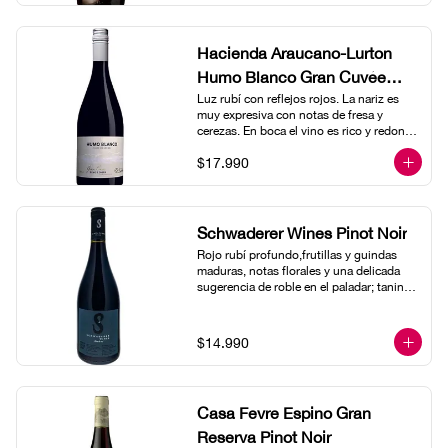
Hacienda Araucano-Lurton
Humo Blanco Gran Cuvée
Pinot Noir- Demeter Ecocert
Luz rubí con reflejos rojos. La nariz es 
muy expresiva con notas de fresa y 
cerezas. En boca el vino es rico y redondo 
y tiene un final bien equilibrado con ligera 
$17.990
acidez y notas aromáticas de frutos rojos 
y especias, de clavo y otras especias.
Schwaderer Wines Pinot Noir
Rojo rubí profundo,frutillas y guindas 
maduras, notas florales y una delicada 
sugerencia de roble en el paladar; taninos 
redondos y balanceados que acompañan 
hasta el final.
$14.990
Casa Fevre Espino Gran
Reserva Pinot Noir