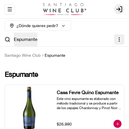
Abrir menu de navegación
Login
¿Dónde quieres pedir?
Espumante
Santiago Wine Club
Espumante
Espumante
Casa Fevre Quino Espumante
Este vino espumante es elaborado con 
método tradicional y se produce a partir 
de los cepajes Chardonnay y Pinot Noir. 
Su vinificación se realiza en barricas de 
encina francesa y es conservado 24 
meses con sus levaduras desarrollando 
$26.990
un intenso bouquet frutal y mineral. En 