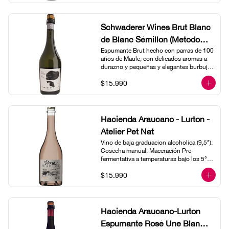
boca es potente, agradable y con un final 
fresco y complejo.
Schwaderer Wines Brut Blanc
de Blanc Sémillon (Metodo
Tradicional)
Espumante Brut hecho con parras de 100 
años de Maule, con delicados aromas a 
durazno y pequeñas y elegantes burbujas 
que acompañan hasta el final. Elaborado 
$15.990
de cepa Sémillon y única  fermentación 
en estanque, es flexible, maleable y 
amistoso, tómalo muy helado como 
aperitivo; perfecto para acompañar un 
fois gras; magnífico para acompañarlo 
Hacienda Araucano - Lurton -
con ostras.
Atelier Pet Nat
Vino de baja graduacion alcoholica (9,5°). 
Cosecha manual. Maceración Pre-
fermentativa a temperaturas bajo los 5°y 
posterior inoculacion con pied de cuba 
$15.990
de levaduras nativa.Se pausa 
fermentacion del mosto con bajas 
temperaturas para envasar. Una vez en 
botella se reinicia la fermentaciónen 
botella.  Sin filtrar. Sin sulfitos añadidos. 
Hacienda Araucano-Lurton
Color rosado, ojo de perdiz, con burbujas 
Espumante Rosé Une Blanc
persistentes y además una turbidez que 