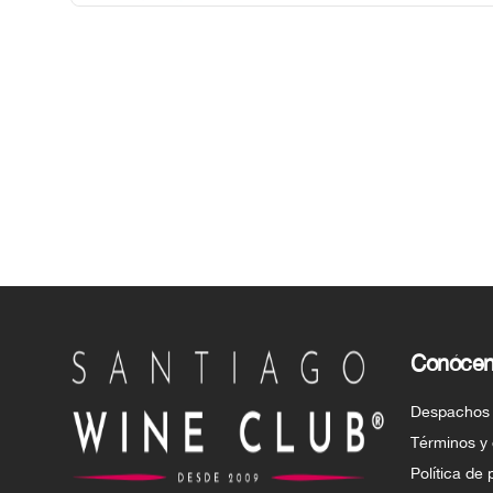
duración muy en finuras, donde se 
encuentran notas de retama y de 
violeta, en perfecto equilibrio con el 
enebro.
Conóce
Despachos
Términos y
Política de 