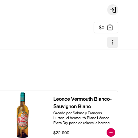
Login
$0
Leonce Vermouth Blanco-
Sauvignon Blanc
Creado por Sabine y François 
Lurton, el Vermouth Blanc Léonce 
Extra Dry pone de relieve la herencia 
de Léonce Récapet, tatarabuelo de 
$22.990
François, un destilador inventivo, 
trabajador y pionero. Gracias a este 