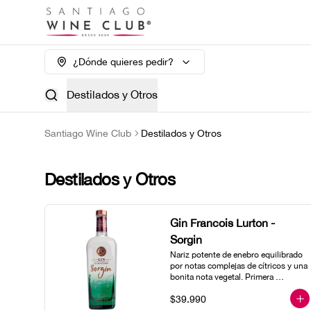
¿Dónde quieres pedir?
Destilados y Otros
Santiago Wine Club
Destilados y Otros
Destilados y Otros
Gin Francois Lurton -
Sorgin
Nariz potente de enebro equilibrado 
por notas complejas de cítricos y una 
bonita nota vegetal. Primera 
impresión franca que deja lugar a 
$39.990
una boca amplia que va revelando 
una gran intensidad aromática. Bella 