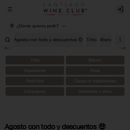
Abrir menu de navegación
Login
¿Dónde quieres pedir?
Agosto con todo y descuentos 🤑
Tinto
Blanco
Carm
Tinto
Blanco
Espumante
Rosé
Pinot Noir
Cepas no tradicionales
Extranjeros
Destilados y otros
Agosto con todo y descuentos 🤑