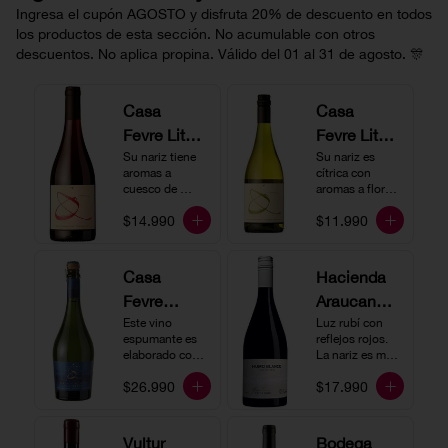
Ingresa el cupón AGOSTO y disfruta 20% de descuento en todos
los productos de esta sección. No acumulable con otros
descuentos. No aplica propina. Válido del 01 al 31 de agosto. 🎊
Casa
Casa
Fevre Little
Fevre Little
Quino
Su nariz tiene 
Quino
Su nariz es 
aromas a 
cítrica con 
Pinot Noir
Sauvignon
cuesco de 
aromas a flores 
guinda y 
Blanc
blancas y lima. 
$14.990
$11.990
frambuesa. En 
En boca tiene 
boca tiene una 
una acidez 
buena acidez, 
vibrante, es 
es un vino muy 
vertical y de 
Casa
Hacienda
vertical. Ideal 
persistencia 
Fevre
Araucano-
para beberlo 
media. Ideal 
más frío como 
para acompañar 
Quino
Este vino 
Lurton
Luz rubí con 
aperitivo 
con ostras.
espumante es 
reflejos rojos. 
Espumant
Humo
acompañado de 
elaborado con 
La nariz es muy 
buenos amigos.
e
método 
Blanco
expresiva con 
$26.990
$17.990
tradicional y se 
notas de fresa y 
Gran
produce a partir 
cerezas. En 
de los cepajes 
Cuvée
boca el vino es 
Chardonnay y 
rico y redondo 
Vultur
Bodega
Pinot Noir-