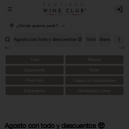
Abrir menu de navegación
Login
¿Dónde quieres pedir?
Agosto con todo y descuentos 🤑
Tinto
Blanco
Carm
Tinto
Blanco
Espumante
Rosé
Pinot Noir
Cepas no tradicionales
Extranjeros
Destilados y otros
Agosto con todo y descuentos 🤑