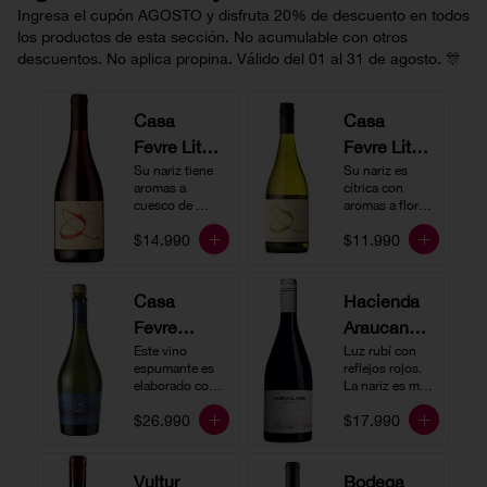
Ingresa el cupón AGOSTO y disfruta 20% de descuento en todos
los productos de esta sección. No acumulable con otros
descuentos. No aplica propina. Válido del 01 al 31 de agosto. 🎊
Casa
Casa
Fevre Little
Fevre Little
Quino
Su nariz tiene 
Quino
Su nariz es 
aromas a 
cítrica con 
Pinot Noir
Sauvignon
cuesco de 
aromas a flores 
guinda y 
Blanc
blancas y lima. 
$14.990
$11.990
frambuesa. En 
En boca tiene 
boca tiene una 
una acidez 
buena acidez, 
vibrante, es 
es un vino muy 
vertical y de 
Casa
Hacienda
vertical. Ideal 
persistencia 
Fevre
Araucano-
para beberlo 
media. Ideal 
más frío como 
para acompañar 
Quino
Este vino 
Lurton
Luz rubí con 
aperitivo 
con ostras.
espumante es 
reflejos rojos. 
Espumant
Humo
acompañado de 
elaborado con 
La nariz es muy 
buenos amigos.
e
método 
Blanco
expresiva con 
$26.990
$17.990
tradicional y se 
notas de fresa y 
Gran
produce a partir 
cerezas. En 
de los cepajes 
Cuvée
boca el vino es 
Chardonnay y 
rico y redondo 
Vultur
Bodega
Pinot Noir-