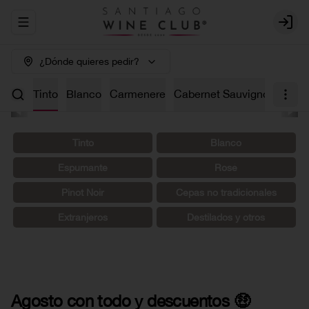
Abrir menu de navegación
Login
¿Dónde quieres pedir?
os 🤑
Tinto
Blanco
Carmenere
Cabernet Sauvignon
Char
Tinto
Blanco
Espumante
Rosé
Pinot Noir
Cepas no tradicionales
Extranjeros
Destilados y otros
Agosto con todo y descuentos 🤑