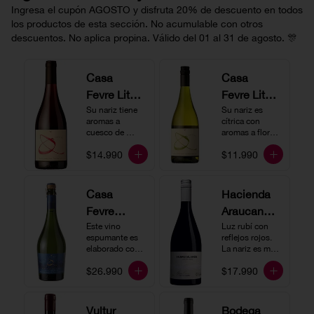
Ingresa el cupón AGOSTO y disfruta 20% de descuento en todos
los productos de esta sección. No acumulable con otros
descuentos. No aplica propina. Válido del 01 al 31 de agosto. 🎊
Casa
Casa
Fevre Little
Fevre Little
Quino
Su nariz tiene 
Quino
Su nariz es 
aromas a 
cítrica con 
Pinot Noir
Sauvignon
cuesco de 
aromas a flores 
guinda y 
Blanc
blancas y lima. 
$14.990
$11.990
frambuesa. En 
En boca tiene 
boca tiene una 
una acidez 
buena acidez, 
vibrante, es 
es un vino muy 
vertical y de 
Casa
Hacienda
vertical. Ideal 
persistencia 
Fevre
Araucano-
para beberlo 
media. Ideal 
más frío como 
para acompañar 
Quino
Este vino 
Lurton
Luz rubí con 
aperitivo 
con ostras.
espumante es 
reflejos rojos. 
Espumant
Humo
acompañado de 
elaborado con 
La nariz es muy 
buenos amigos.
e
método 
Blanco
expresiva con 
$26.990
$17.990
tradicional y se 
notas de fresa y 
Gran
produce a partir 
cerezas. En 
de los cepajes 
Cuvée
boca el vino es 
Chardonnay y 
rico y redondo 
Vultur
Bodega
Pinot Noir-