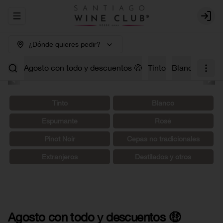
Abrir menu de navegación
Login
¿Dónde quieres pedir?
Agosto con todo y descuentos 🤑
Tinto
Blanco
Carm
Tinto
Blanco
Espumante
Rosé
Pinot Noir
Cepas no tradicionales
Extranjeros
Destilados y otros
Agosto con todo y descuentos 🤑