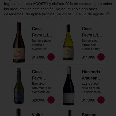
Ingresa el cupón AGOSTO y disfruta 20% de descuento en todos
los productos de esta sección. No acumulable con otros
descuentos. No aplica propina. Válido del 01 al 31 de agosto. 🎊
Casa
Casa
Fevre Little
Fevre Little
Quino
Su nariz tiene 
Quino
Su nariz es 
aromas a 
cítrica con 
Pinot Noir
Sauvignon
cuesco de 
aromas a flores 
guinda y 
Blanc
blancas y lima. 
$14.990
$11.990
frambuesa. En 
En boca tiene 
boca tiene una 
una acidez 
buena acidez, 
vibrante, es 
es un vino muy 
vertical y de 
Casa
Hacienda
vertical. Ideal 
persistencia 
Fevre
Araucano-
para beberlo 
media. Ideal 
más frío como 
para acompañar 
Quino
Este vino 
Lurton
Luz rubí con 
aperitivo 
con ostras.
espumante es 
reflejos rojos. 
Espumant
Humo
acompañado de 
elaborado con 
La nariz es muy 
buenos amigos.
e
método 
Blanco
expresiva con 
$26.990
$17.990
tradicional y se 
notas de fresa y 
Gran
produce a partir 
cerezas. En 
de los cepajes 
Cuvée
boca el vino es 
Chardonnay y 
rico y redondo 
Vultur
Bodega
Pinot Noir-