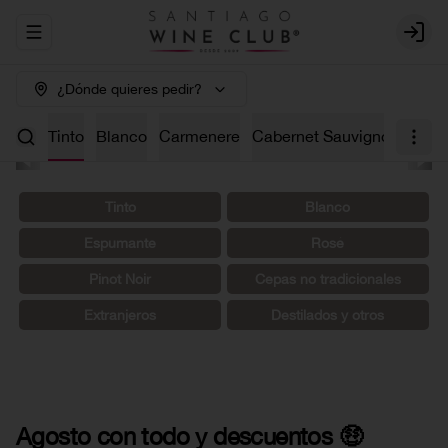
Abrir menu de navegación
Login
¿Dónde quieres pedir?
os 🤑
Tinto
Blanco
Carmenere
Cabernet Sauvignon
Char
Tinto
Blanco
Espumante
Rosé
Pinot Noir
Cepas no tradicionales
Extranjeros
Destilados y otros
Agosto con todo y descuentos 🤑