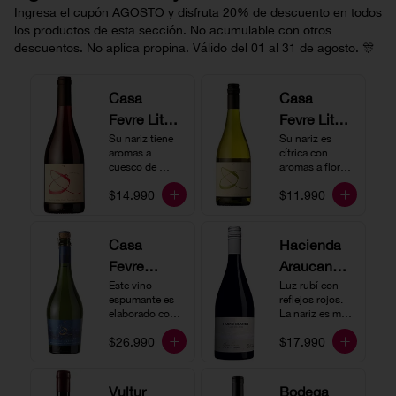
Ingresa el cupón AGOSTO y disfruta 20% de descuento en todos
los productos de esta sección. No acumulable con otros
descuentos. No aplica propina. Válido del 01 al 31 de agosto. 🎊
Casa
Casa
Fevre Little
Fevre Little
Quino
Su nariz tiene 
Quino
Su nariz es 
aromas a 
cítrica con 
Pinot Noir
Sauvignon
cuesco de 
aromas a flores 
guinda y 
Blanc
blancas y lima. 
$14.990
$11.990
frambuesa. En 
En boca tiene 
boca tiene una 
una acidez 
buena acidez, 
vibrante, es 
es un vino muy 
vertical y de 
Casa
Hacienda
vertical. Ideal 
persistencia 
Fevre
Araucano-
para beberlo 
media. Ideal 
más frío como 
para acompañar 
Quino
Este vino 
Lurton
Luz rubí con 
aperitivo 
con ostras.
espumante es 
reflejos rojos. 
Espumant
Humo
acompañado de 
elaborado con 
La nariz es muy 
buenos amigos.
e
método 
Blanco
expresiva con 
$26.990
$17.990
tradicional y se 
notas de fresa y 
Gran
produce a partir 
cerezas. En 
de los cepajes 
Cuvée
boca el vino es 
Chardonnay y 
rico y redondo 
Vultur
Bodega
Pinot Noir-