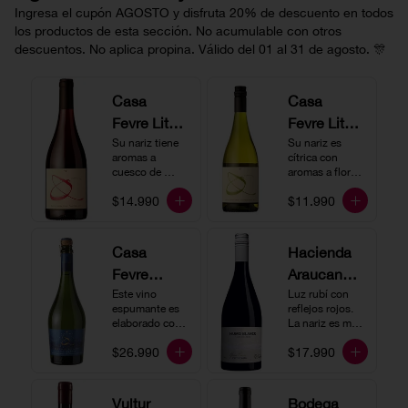
Ingresa el cupón AGOSTO y disfruta 20% de descuento en todos
los productos de esta sección. No acumulable con otros
descuentos. No aplica propina. Válido del 01 al 31 de agosto. 🎊
Casa
Casa
Fevre Little
Fevre Little
Quino
Su nariz tiene 
Quino
Su nariz es 
aromas a 
cítrica con 
Pinot Noir
Sauvignon
cuesco de 
aromas a flores 
guinda y 
Blanc
blancas y lima. 
$14.990
$11.990
frambuesa. En 
En boca tiene 
boca tiene una 
una acidez 
buena acidez, 
vibrante, es 
es un vino muy 
vertical y de 
Casa
Hacienda
vertical. Ideal 
persistencia 
Fevre
Araucano-
para beberlo 
media. Ideal 
más frío como 
para acompañar 
Quino
Este vino 
Lurton
Luz rubí con 
aperitivo 
con ostras.
espumante es 
reflejos rojos. 
Espumant
Humo
acompañado de 
elaborado con 
La nariz es muy 
buenos amigos.
e
método 
Blanco
expresiva con 
$26.990
$17.990
tradicional y se 
notas de fresa y 
Gran
produce a partir 
cerezas. En 
de los cepajes 
Cuvée
boca el vino es 
Chardonnay y 
rico y redondo 
Vultur
Bodega
Pinot Noir-