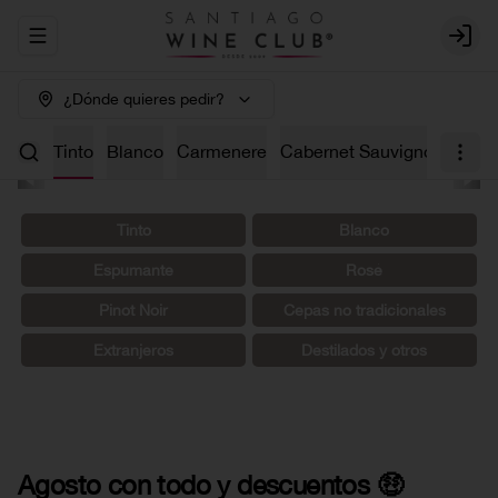
Abrir menu de navegación
Login
¿Dónde quieres pedir?
os 🤑
Tinto
Blanco
Carmenere
Cabernet Sauvignon
Char
Tinto
Blanco
Espumante
Rosé
Pinot Noir
Cepas no tradicionales
Extranjeros
Destilados y otros
Agosto con todo y descuentos 🤑