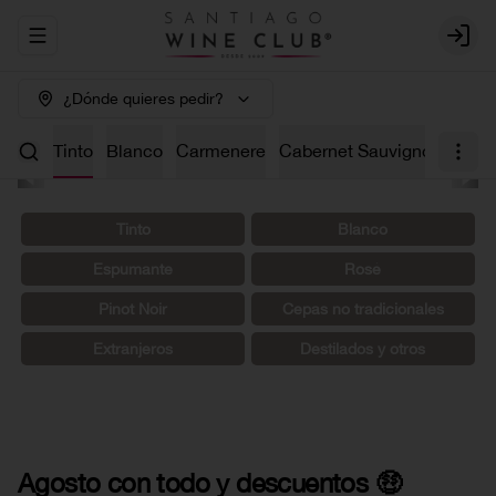
Abrir menu de navegación
Login
¿Dónde quieres pedir?
os 🤑
Tinto
Blanco
Carmenere
Cabernet Sauvignon
Char
Tinto
Blanco
Espumante
Rosé
Pinot Noir
Cepas no tradicionales
Extranjeros
Destilados y otros
Agosto con todo y descuentos 🤑