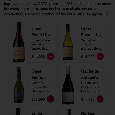
Ingresa el cupón AGOSTO y disfruta 20% de descuento en todos
los productos de esta sección. No acumulable con otros
descuentos. No aplica propina. Válido del 01 al 31 de agosto. 🎊
Casa
Casa
Fevre Little
Fevre Little
Quino
Su nariz tiene 
Quino
Su nariz es 
aromas a 
cítrica con 
Pinot Noir
Sauvignon
cuesco de 
aromas a flores 
guinda y 
Blanc
blancas y lima. 
$14.990
$11.990
frambuesa. En 
En boca tiene 
boca tiene una 
una acidez 
buena acidez, 
vibrante, es 
es un vino muy 
vertical y de 
Casa
Hacienda
vertical. Ideal 
persistencia 
Fevre
Araucano-
para beberlo 
media. Ideal 
más frío como 
para acompañar 
Quino
Este vino 
Lurton
Luz rubí con 
aperitivo 
con ostras.
espumante es 
reflejos rojos. 
Espumant
Humo
acompañado de 
elaborado con 
La nariz es muy 
buenos amigos.
e
método 
Blanco
expresiva con 
$26.990
$17.990
tradicional y se 
notas de fresa y 
Gran
produce a partir 
cerezas. En 
de los cepajes 
Cuvée
boca el vino es 
Chardonnay y 
rico y redondo 
Vultur
Bodega
Pinot Noir-