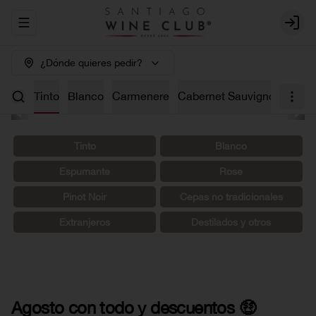
Abrir menu de navegación
Login
¿Dónde quieres pedir?
os 🤑
Tinto
Blanco
Carmenere
Cabernet Sauvignon
Char
Tinto
Blanco
Espumante
Rosé
Pinot Noir
Cepas no tradicionales
Extranjeros
Destilados y otros
Agosto con todo y descuentos 🤑