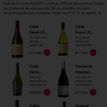
Ingresa el cupón AGOSTO y disfruta 20% de descuento en todos
los productos de esta sección. No acumulable con otros
descuentos. No aplica propina. Válido del 01 al 31 de agosto. 🎊
Casa
Casa
Fevre Little
Fevre Little
Quino
Su nariz tiene 
Quino
Su nariz es 
aromas a 
cítrica con 
Pinot Noir
Sauvignon
cuesco de 
aromas a flores 
guinda y 
Blanc
blancas y lima. 
$14.990
$11.990
frambuesa. En 
En boca tiene 
boca tiene una 
una acidez 
buena acidez, 
vibrante, es 
es un vino muy 
vertical y de 
Casa
Hacienda
vertical. Ideal 
persistencia 
Fevre
Araucano-
para beberlo 
media. Ideal 
más frío como 
para acompañar 
Quino
Este vino 
Lurton
Luz rubí con 
aperitivo 
con ostras.
espumante es 
reflejos rojos. 
Espumant
Humo
acompañado de 
elaborado con 
La nariz es muy 
buenos amigos.
e
método 
Blanco
expresiva con 
$26.990
$17.990
tradicional y se 
notas de fresa y 
Gran
produce a partir 
cerezas. En 
de los cepajes 
Cuvée
boca el vino es 
Chardonnay y 
rico y redondo 
Vultur
Bodega
Pinot Noir-