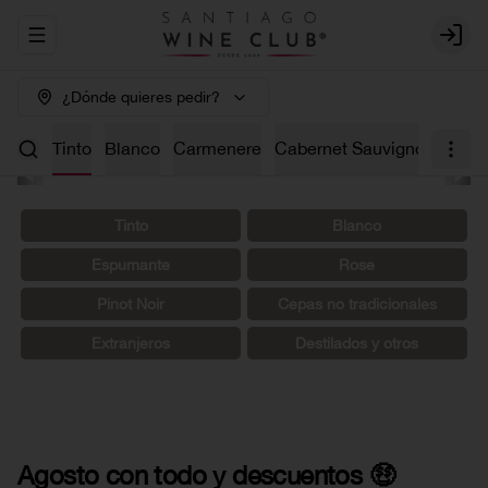
Abrir menu de navegación
Login
¿Dónde quieres pedir?
os 🤑
Tinto
Blanco
Carmenere
Cabernet Sauvignon
Char
Tinto
Blanco
Espumante
Rosé
Pinot Noir
Cepas no tradicionales
Extranjeros
Destilados y otros
Agosto con todo y descuentos 🤑