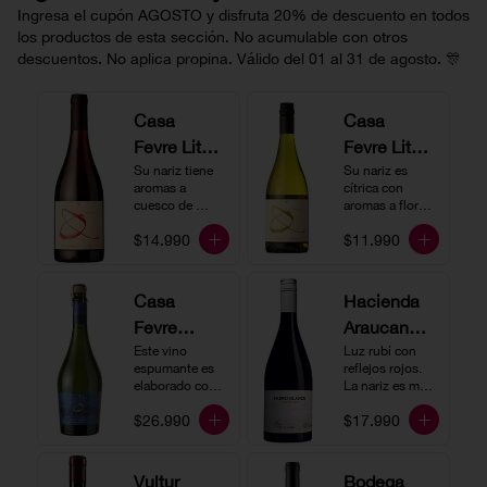
Ingresa el cupón AGOSTO y disfruta 20% de descuento en todos
los productos de esta sección. No acumulable con otros
descuentos. No aplica propina. Válido del 01 al 31 de agosto. 🎊
Casa
Casa
Fevre Little
Fevre Little
Quino
Su nariz tiene 
Quino
Su nariz es 
aromas a 
cítrica con 
Pinot Noir
Sauvignon
cuesco de 
aromas a flores 
guinda y 
Blanc
blancas y lima. 
$14.990
$11.990
frambuesa. En 
En boca tiene 
boca tiene una 
una acidez 
buena acidez, 
vibrante, es 
es un vino muy 
vertical y de 
Casa
Hacienda
vertical. Ideal 
persistencia 
Fevre
Araucano-
para beberlo 
media. Ideal 
más frío como 
para acompañar 
Quino
Este vino 
Lurton
Luz rubí con 
aperitivo 
con ostras.
espumante es 
reflejos rojos. 
Espumant
Humo
acompañado de 
elaborado con 
La nariz es muy 
buenos amigos.
e
método 
Blanco
expresiva con 
$26.990
$17.990
tradicional y se 
notas de fresa y 
Gran
produce a partir 
cerezas. En 
de los cepajes 
Cuvée
boca el vino es 
Chardonnay y 
rico y redondo 
Vultur
Bodega
Pinot Noir-