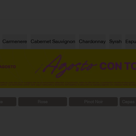
Carmenere
Cabernet Sauvignon
Chardonnay
Syrah
Esp
te
Rosé
Pinot Noir
Cepas 