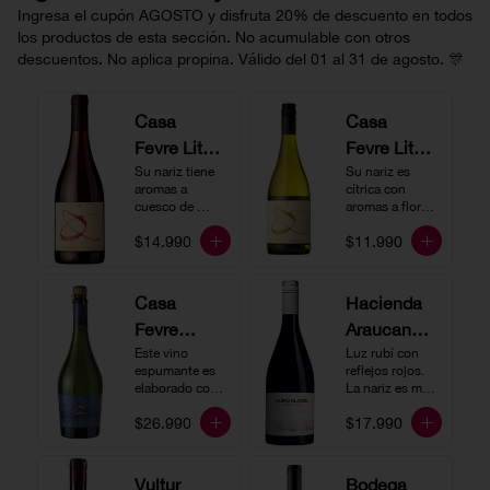
Ingresa el cupón AGOSTO y disfruta 20% de descuento en todos
los productos de esta sección. No acumulable con otros
descuentos. No aplica propina. Válido del 01 al 31 de agosto. 🎊
Casa
Casa
Fevre Little
Fevre Little
Quino
Su nariz tiene 
Quino
Su nariz es 
aromas a 
cítrica con 
Pinot Noir
Sauvignon
cuesco de 
aromas a flores 
guinda y 
Blanc
blancas y lima. 
$14.990
$11.990
frambuesa. En 
En boca tiene 
boca tiene una 
una acidez 
buena acidez, 
vibrante, es 
es un vino muy 
vertical y de 
Casa
Hacienda
vertical. Ideal 
persistencia 
Fevre
Araucano-
para beberlo 
media. Ideal 
más frío como 
para acompañar 
Quino
Este vino 
Lurton
Luz rubí con 
aperitivo 
con ostras.
espumante es 
reflejos rojos. 
Espumant
Humo
acompañado de 
elaborado con 
La nariz es muy 
buenos amigos.
e
método 
Blanco
expresiva con 
$26.990
$17.990
tradicional y se 
notas de fresa y 
Gran
produce a partir 
cerezas. En 
de los cepajes 
Cuvée
boca el vino es 
Chardonnay y 
rico y redondo 
Vultur
Bodega
Pinot Noir-