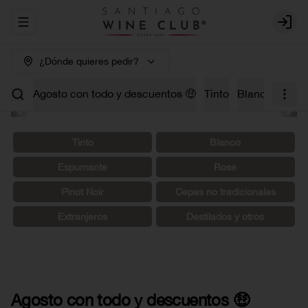
Abrir menu de navegación
Login
¿Dónde quieres pedir?
Agosto con todo y descuentos 🤑
Tinto
Blanco
Carm
Tinto
Blanco
Espumante
Rosé
Pinot Noir
Cepas no tradicionales
Extranjeros
Destilados y otros
Agosto con todo y descuentos 🤑