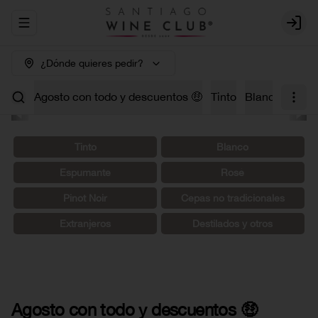
Abrir menu de navegación
Login
¿Dónde quieres pedir?
Agosto con todo y descuentos 🤑
Tinto
Blanco
Carm
Tinto
Blanco
Espumante
Rosé
Pinot Noir
Cepas no tradicionales
Extranjeros
Destilados y otros
Agosto con todo y descuentos 🤑