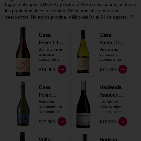
Ingresa el cupón AGOSTO y disfruta 20% de descuento en todos
los productos de esta sección. No acumulable con otros
descuentos. No aplica propina. Válido del 01 al 31 de agosto. 🎊
Casa
Casa
Fevre Little
Fevre Little
Quino
Su nariz tiene 
Quino
Su nariz es 
aromas a 
cítrica con 
Pinot Noir
Sauvignon
cuesco de 
aromas a flores 
guinda y 
Blanc
blancas y lima. 
$14.990
$11.990
frambuesa. En 
En boca tiene 
boca tiene una 
una acidez 
buena acidez, 
vibrante, es 
es un vino muy 
vertical y de 
Casa
Hacienda
vertical. Ideal 
persistencia 
Fevre
Araucano-
para beberlo 
media. Ideal 
más frío como 
para acompañar 
Quino
Este vino 
Lurton
Luz rubí con 
aperitivo 
con ostras.
espumante es 
reflejos rojos. 
Espumant
Humo
acompañado de 
elaborado con 
La nariz es muy 
buenos amigos.
e
método 
Blanco
expresiva con 
$26.990
$17.990
tradicional y se 
notas de fresa y 
Gran
produce a partir 
cerezas. En 
de los cepajes 
Cuvée
boca el vino es 
Chardonnay y 
rico y redondo 
Vultur
Bodega
Pinot Noir-