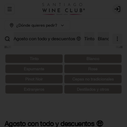
Abrir menu de navegación
Login
¿Dónde quieres pedir?
Agosto con todo y descuentos 🤑
Tinto
Blanco
Carm
Tinto
Blanco
Espumante
Rosé
Pinot Noir
Cepas no tradicionales
Extranjeros
Destilados y otros
Agosto con todo y descuentos 🤑