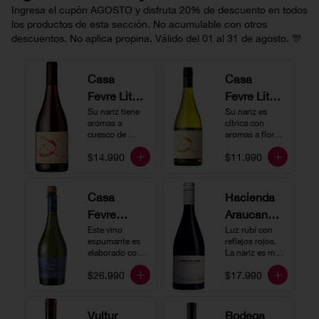
Ingresa el cupón AGOSTO y disfruta 20% de descuento en todos
los productos de esta sección. No acumulable con otros
descuentos. No aplica propina. Válido del 01 al 31 de agosto. 🎊
Casa
Casa
Fevre Little
Fevre Little
Quino
Su nariz tiene 
Quino
Su nariz es 
aromas a 
cítrica con 
Pinot Noir
Sauvignon
cuesco de 
aromas a flores 
guinda y 
Blanc
blancas y lima. 
$14.990
$11.990
frambuesa. En 
En boca tiene 
boca tiene una 
una acidez 
buena acidez, 
vibrante, es 
es un vino muy 
vertical y de 
Casa
Hacienda
vertical. Ideal 
persistencia 
Fevre
Araucano-
para beberlo 
media. Ideal 
más frío como 
para acompañar 
Quino
Este vino 
Lurton
Luz rubí con 
aperitivo 
con ostras.
espumante es 
reflejos rojos. 
Espumant
Humo
acompañado de 
elaborado con 
La nariz es muy 
buenos amigos.
e
método 
Blanco
expresiva con 
$26.990
$17.990
tradicional y se 
notas de fresa y 
Gran
produce a partir 
cerezas. En 
de los cepajes 
Cuvée
boca el vino es 
Chardonnay y 
rico y redondo 
Vultur
Bodega
Pinot Noir-