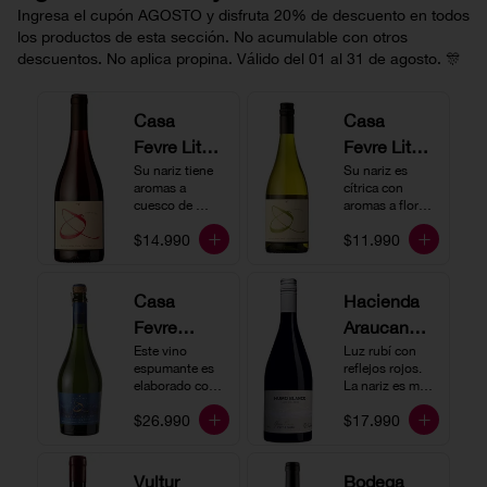
Ingresa el cupón AGOSTO y disfruta 20% de descuento en todos
los productos de esta sección. No acumulable con otros
descuentos. No aplica propina. Válido del 01 al 31 de agosto. 🎊
Casa
Casa
Fevre Little
Fevre Little
Quino
Su nariz tiene 
Quino
Su nariz es 
aromas a 
cítrica con 
Pinot Noir
Sauvignon
cuesco de 
aromas a flores 
guinda y 
Blanc
blancas y lima. 
$14.990
$11.990
frambuesa. En 
En boca tiene 
boca tiene una 
una acidez 
buena acidez, 
vibrante, es 
es un vino muy 
vertical y de 
Casa
Hacienda
vertical. Ideal 
persistencia 
Fevre
Araucano-
para beberlo 
media. Ideal 
más frío como 
para acompañar 
Quino
Este vino 
Lurton
Luz rubí con 
aperitivo 
con ostras.
espumante es 
reflejos rojos. 
Espumant
Humo
acompañado de 
elaborado con 
La nariz es muy 
buenos amigos.
e
método 
Blanco
expresiva con 
$26.990
$17.990
tradicional y se 
notas de fresa y 
Gran
produce a partir 
cerezas. En 
de los cepajes 
Cuvée
boca el vino es 
Chardonnay y 
rico y redondo 
Vultur
Bodega
Pinot Noir-