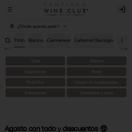
Abrir menu de navegación
Login
¿Dónde quieres pedir?
os 🤑
Tinto
Blanco
Carmenere
Cabernet Sauvignon
Char
Tinto
Blanco
Espumante
Rosé
Pinot Noir
Cepas no tradicionales
Extranjeros
Destilados y otros
Agosto con todo y descuentos 🤑