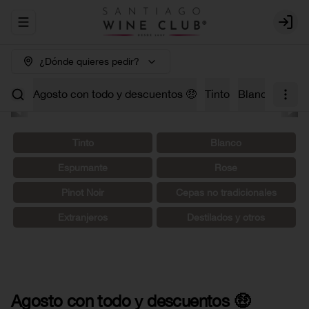
Abrir menu de navegación
Login
¿Dónde quieres pedir?
Agosto con todo y descuentos 🤑
Tinto
Blanco
Carm
Tinto
Blanco
Espumante
Rosé
Pinot Noir
Cepas no tradicionales
Extranjeros
Destilados y otros
Agosto con todo y descuentos 🤑