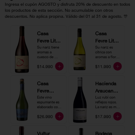
Ingresa el cupón AGOSTO y disfruta 20% de descuento en todos
los productos de esta sección. No acumulable con otros
descuentos. No aplica propina. Válido del 01 al 31 de agosto. 🎊
Casa
Casa
Fevre Little
Fevre Little
Quino
Su nariz tiene 
Quino
Su nariz es 
aromas a 
cítrica con 
Pinot Noir
Sauvignon
cuesco de 
aromas a flores 
guinda y 
Blanc
blancas y lima. 
$14.990
$11.990
frambuesa. En 
En boca tiene 
boca tiene una 
una acidez 
buena acidez, 
vibrante, es 
es un vino muy 
vertical y de 
Casa
Hacienda
vertical. Ideal 
persistencia 
Fevre
Araucano-
para beberlo 
media. Ideal 
más frío como 
para acompañar 
Quino
Este vino 
Lurton
Luz rubí con 
aperitivo 
con ostras.
espumante es 
reflejos rojos. 
Espumant
Humo
acompañado de 
elaborado con 
La nariz es muy 
buenos amigos.
e
método 
Blanco
expresiva con 
$26.990
$17.990
tradicional y se 
notas de fresa y 
Gran
produce a partir 
cerezas. En 
de los cepajes 
Cuvée
boca el vino es 
Chardonnay y 
rico y redondo 
Vultur
Bodega
Pinot Noir-