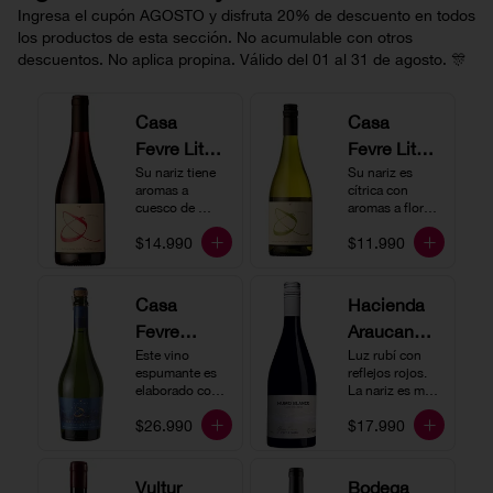
Ingresa el cupón AGOSTO y disfruta 20% de descuento en todos
los productos de esta sección. No acumulable con otros
descuentos. No aplica propina. Válido del 01 al 31 de agosto. 🎊
Casa
Casa
Fevre Little
Fevre Little
Quino
Su nariz tiene 
Quino
Su nariz es 
aromas a 
cítrica con 
Pinot Noir
Sauvignon
cuesco de 
aromas a flores 
guinda y 
Blanc
blancas y lima. 
$14.990
$11.990
frambuesa. En 
En boca tiene 
boca tiene una 
una acidez 
buena acidez, 
vibrante, es 
es un vino muy 
vertical y de 
Casa
Hacienda
vertical. Ideal 
persistencia 
Fevre
Araucano-
para beberlo 
media. Ideal 
más frío como 
para acompañar 
Quino
Este vino 
Lurton
Luz rubí con 
aperitivo 
con ostras.
espumante es 
reflejos rojos. 
Espumant
Humo
acompañado de 
elaborado con 
La nariz es muy 
buenos amigos.
e
método 
Blanco
expresiva con 
$26.990
$17.990
tradicional y se 
notas de fresa y 
Gran
produce a partir 
cerezas. En 
de los cepajes 
Cuvée
boca el vino es 
Chardonnay y 
rico y redondo 
Vultur
Bodega
Pinot Noir-