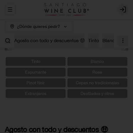
Abrir menu de navegación
Login
¿Dónde quieres pedir?
Agosto con todo y descuentos 🤑
Tinto
Blanco
Carm
Tinto
Blanco
Espumante
Rosé
Pinot Noir
Cepas no tradicionales
Extranjeros
Destilados y otros
Agosto con todo y descuentos 🤑