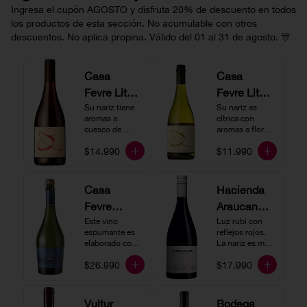
Ingresa el cupón AGOSTO y disfruta 20% de descuento en todos
los productos de esta sección. No acumulable con otros
descuentos. No aplica propina. Válido del 01 al 31 de agosto. 🎊
Casa
Casa
Fevre Little
Fevre Little
Quino
Su nariz tiene 
Quino
Su nariz es 
aromas a 
cítrica con 
Pinot Noir
Sauvignon
cuesco de 
aromas a flores 
guinda y 
Blanc
blancas y lima. 
$14.990
$11.990
frambuesa. En 
En boca tiene 
boca tiene una 
una acidez 
buena acidez, 
vibrante, es 
es un vino muy 
vertical y de 
Casa
Hacienda
vertical. Ideal 
persistencia 
Fevre
Araucano-
para beberlo 
media. Ideal 
más frío como 
para acompañar 
Quino
Este vino 
Lurton
Luz rubí con 
aperitivo 
con ostras.
espumante es 
reflejos rojos. 
Espumant
Humo
acompañado de 
elaborado con 
La nariz es muy 
buenos amigos.
e
método 
Blanco
expresiva con 
$26.990
$17.990
tradicional y se 
notas de fresa y 
Gran
produce a partir 
cerezas. En 
de los cepajes 
Cuvée
boca el vino es 
Chardonnay y 
rico y redondo 
Vultur
Bodega
Pinot Noir-