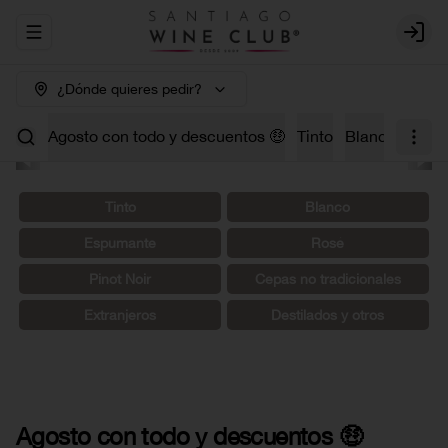
Abrir menu de navegación
Login
¿Dónde quieres pedir?
Agosto con todo y descuentos 🤑
Tinto
Blanco
Carm
Tinto
Blanco
Espumante
Rosé
Pinot Noir
Cepas no tradicionales
Extranjeros
Destilados y otros
Agosto con todo y descuentos 🤑