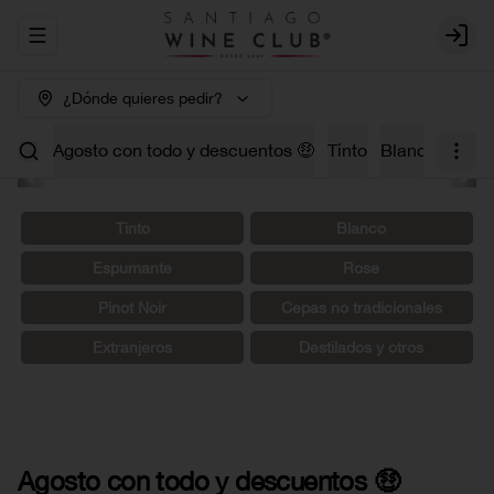
Abrir menu de navegación
Login
¿Dónde quieres pedir?
Agosto con todo y descuentos 🤑
Tinto
Blanco
Carm
Tinto
Blanco
Espumante
Rosé
Pinot Noir
Cepas no tradicionales
Extranjeros
Destilados y otros
Agosto con todo y descuentos 🤑