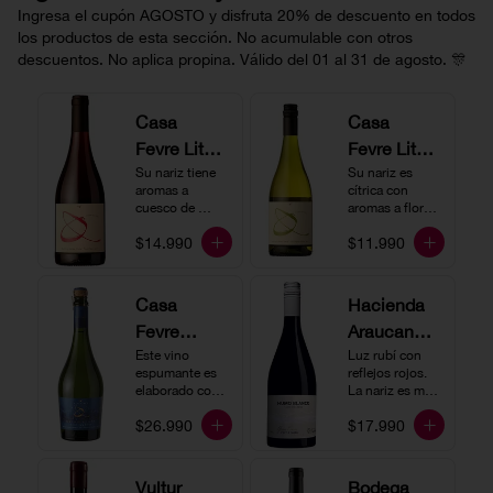
Ingresa el cupón AGOSTO y disfruta 20% de descuento en todos
los productos de esta sección. No acumulable con otros
descuentos. No aplica propina. Válido del 01 al 31 de agosto. 🎊
Casa
Casa
Fevre Little
Fevre Little
Quino
Su nariz tiene 
Quino
Su nariz es 
aromas a 
cítrica con 
Pinot Noir
Sauvignon
cuesco de 
aromas a flores 
guinda y 
Blanc
blancas y lima. 
$14.990
$11.990
frambuesa. En 
En boca tiene 
boca tiene una 
una acidez 
buena acidez, 
vibrante, es 
es un vino muy 
vertical y de 
Casa
Hacienda
vertical. Ideal 
persistencia 
Fevre
Araucano-
para beberlo 
media. Ideal 
más frío como 
para acompañar 
Quino
Este vino 
Lurton
Luz rubí con 
aperitivo 
con ostras.
espumante es 
reflejos rojos. 
Espumant
Humo
acompañado de 
elaborado con 
La nariz es muy 
buenos amigos.
e
método 
Blanco
expresiva con 
$26.990
$17.990
tradicional y se 
notas de fresa y 
Gran
produce a partir 
cerezas. En 
de los cepajes 
Cuvée
boca el vino es 
Chardonnay y 
rico y redondo 
Vultur
Bodega
Pinot Noir-