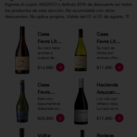
Ingresa el cupón AGOSTO y disfruta 20% de descuento en todos
los productos de esta sección. No acumulable con otros
descuentos. No aplica propina. Válido del 01 al 31 de agosto. 🎊
Casa
Casa
Fevre Little
Fevre Little
Quino
Su nariz tiene 
Quino
Su nariz es 
aromas a 
cítrica con 
Pinot Noir
Sauvignon
cuesco de 
aromas a flores 
guinda y 
Blanc
blancas y lima. 
$14.990
$11.990
frambuesa. En 
En boca tiene 
boca tiene una 
una acidez 
buena acidez, 
vibrante, es 
es un vino muy 
vertical y de 
Casa
Hacienda
vertical. Ideal 
persistencia 
Fevre
Araucano-
para beberlo 
media. Ideal 
más frío como 
para acompañar 
Quino
Este vino 
Lurton
Luz rubí con 
aperitivo 
con ostras.
espumante es 
reflejos rojos. 
Espumant
Humo
acompañado de 
elaborado con 
La nariz es muy 
buenos amigos.
e
método 
Blanco
expresiva con 
$26.990
$17.990
tradicional y se 
notas de fresa y 
Gran
produce a partir 
cerezas. En 
de los cepajes 
Cuvée
boca el vino es 
Chardonnay y 
rico y redondo 
Vultur
Bodega
Pinot Noir-