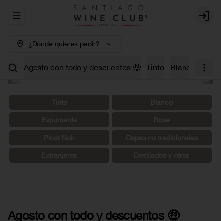
Abrir menu de navegación
Login
¿Dónde quieres pedir?
Agosto con todo y descuentos 🤑
Tinto
Blanco
Carm
Tinto
Blanco
Espumante
Rosé
Pinot Noir
Cepas no tradicionales
Extranjeros
Destilados y otros
Agosto con todo y descuentos 🤑