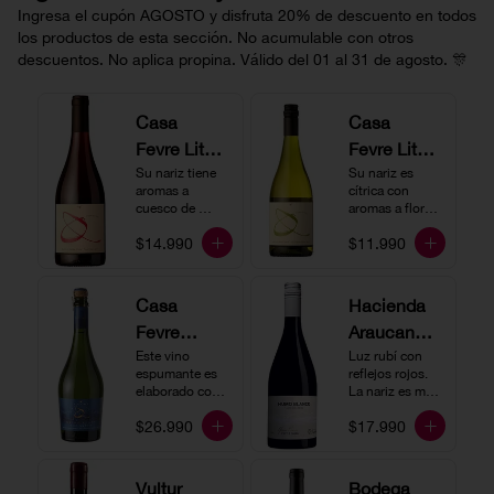
Ingresa el cupón AGOSTO y disfruta 20% de descuento en todos
los productos de esta sección. No acumulable con otros
descuentos. No aplica propina. Válido del 01 al 31 de agosto. 🎊
Casa
Casa
Fevre Little
Fevre Little
Quino
Su nariz tiene 
Quino
Su nariz es 
aromas a 
cítrica con 
Pinot Noir
Sauvignon
cuesco de 
aromas a flores 
guinda y 
Blanc
blancas y lima. 
$14.990
$11.990
frambuesa. En 
En boca tiene 
boca tiene una 
una acidez 
buena acidez, 
vibrante, es 
es un vino muy 
vertical y de 
Casa
Hacienda
vertical. Ideal 
persistencia 
Fevre
Araucano-
para beberlo 
media. Ideal 
más frío como 
para acompañar 
Quino
Este vino 
Lurton
Luz rubí con 
aperitivo 
con ostras.
espumante es 
reflejos rojos. 
Espumant
Humo
acompañado de 
elaborado con 
La nariz es muy 
buenos amigos.
e
método 
Blanco
expresiva con 
$26.990
$17.990
tradicional y se 
notas de fresa y 
Gran
produce a partir 
cerezas. En 
de los cepajes 
Cuvée
boca el vino es 
Chardonnay y 
rico y redondo 
Vultur
Bodega
Pinot Noir-