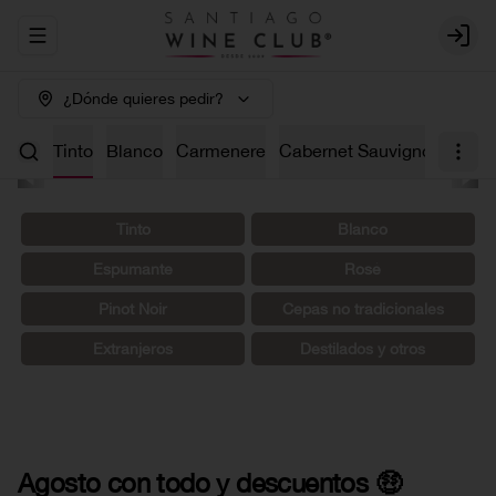
Abrir menu de navegación
Login
¿Dónde quieres pedir?
os 🤑
Tinto
Blanco
Carmenere
Cabernet Sauvignon
Char
Tinto
Blanco
Espumante
Rosé
Pinot Noir
Cepas no tradicionales
Extranjeros
Destilados y otros
Agosto con todo y descuentos 🤑