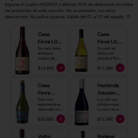
Ingresa el cupón AGOSTO y disfruta 20% de descuento en todos
los productos de esta sección. No acumulable con otros
descuentos. No aplica propina. Válido del 01 al 31 de agosto. 🎊
Casa
Casa
Fevre Little
Fevre Little
Quino
Su nariz tiene 
Quino
Su nariz es 
aromas a 
cítrica con 
Pinot Noir
Sauvignon
cuesco de 
aromas a flores 
guinda y 
Blanc
blancas y lima. 
$14.990
$11.990
frambuesa. En 
En boca tiene 
boca tiene una 
una acidez 
buena acidez, 
vibrante, es 
es un vino muy 
vertical y de 
Casa
Hacienda
vertical. Ideal 
persistencia 
Fevre
Araucano-
para beberlo 
media. Ideal 
más frío como 
para acompañar 
Quino
Este vino 
Lurton
Luz rubí con 
aperitivo 
con ostras.
espumante es 
reflejos rojos. 
Espumant
Humo
acompañado de 
elaborado con 
La nariz es muy 
buenos amigos.
e
método 
Blanco
expresiva con 
$26.990
$17.990
tradicional y se 
notas de fresa y 
Gran
produce a partir 
cerezas. En 
de los cepajes 
Cuvée
boca el vino es 
Chardonnay y 
rico y redondo 
Vultur
Bodega
Pinot Noir-