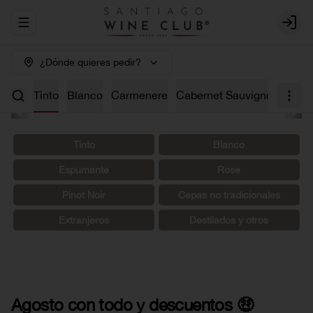
Abrir menu de navegación
Login
¿Dónde quieres pedir?
os 🤑
Tinto
Blanco
Carmenere
Cabernet Sauvignon
Char
Tinto
Blanco
Espumante
Rosé
Pinot Noir
Cepas no tradicionales
Extranjeros
Destilados y otros
Agosto con todo y descuentos 🤑