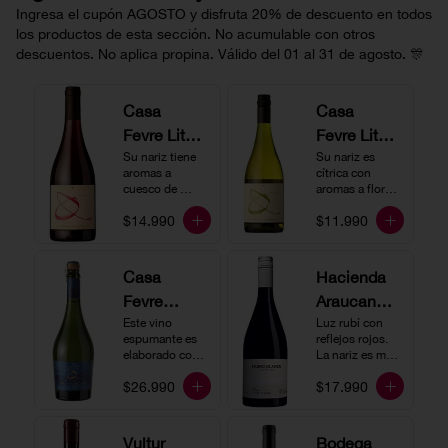
Ingresa el cupón AGOSTO y disfruta 20% de descuento en todos
los productos de esta sección. No acumulable con otros
descuentos. No aplica propina. Válido del 01 al 31 de agosto. 🎊
Casa
Casa
Fevre Little
Fevre Little
Quino
Su nariz tiene 
Quino
Su nariz es 
aromas a 
cítrica con 
Pinot Noir
Sauvignon
cuesco de 
aromas a flores 
guinda y 
Blanc
blancas y lima. 
$14.990
$11.990
frambuesa. En 
En boca tiene 
boca tiene una 
una acidez 
buena acidez, 
vibrante, es 
es un vino muy 
vertical y de 
Casa
Hacienda
vertical. Ideal 
persistencia 
Fevre
Araucano-
para beberlo 
media. Ideal 
más frío como 
para acompañar 
Quino
Este vino 
Lurton
Luz rubí con 
aperitivo 
con ostras.
espumante es 
reflejos rojos. 
Espumant
Humo
acompañado de 
elaborado con 
La nariz es muy 
buenos amigos.
e
método 
Blanco
expresiva con 
$26.990
$17.990
tradicional y se 
notas de fresa y 
Gran
produce a partir 
cerezas. En 
de los cepajes 
Cuvée
boca el vino es 
Chardonnay y 
rico y redondo 
Vultur
Bodega
Pinot Noir-