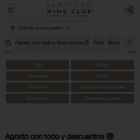
Abrir menu de navegación
Login
¿Dónde quieres pedir?
Agosto con todo y descuentos 🤑
Tinto
Blanco
Carm
Tinto
Blanco
Espumante
Rosé
Pinot Noir
Cepas no tradicionales
Extranjeros
Destilados y otros
Agosto con todo y descuentos 🤑