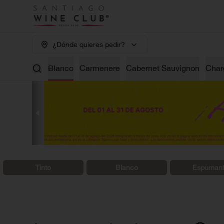
¿Dónde quieres pedir?
os 🤑
Tinto
Blanco
Carmenere
Cabernet Sauvignon
Char
Tinto
Blanco
Espuman