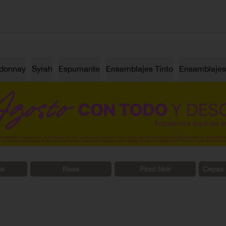
donnay
Syrah
Espumante
Ensamblajes Tinto
Ensamblajes
te
Rosé
Pinot Noir
Cepas 