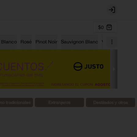
Login
$0
 Blanco
Rosé
Pinot Noir
Sauvignon Blanc
Vino Dulce
Ga
no tradicionales
Extranjeros
Destilados y otros