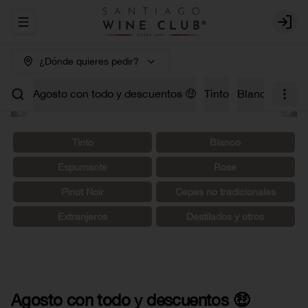
Abrir menu de navegación
Login
¿Dónde quieres pedir?
Agosto con todo y descuentos 🤑
Tinto
Blanco
Carm
Tinto
Blanco
Espumante
Rosé
Pinot Noir
Cepas no tradicionales
Extranjeros
Destilados y otros
Agosto con todo y descuentos 🤑