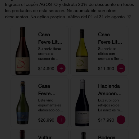
Ingresa el cupón AGOSTO y disfruta 20% de descuento en todos
los productos de esta sección. No acumulable con otros
descuentos. No aplica propina. Válido del 01 al 31 de agosto. 🎊
Casa
Casa
Fevre Little
Fevre Little
Quino
Su nariz tiene 
Quino
Su nariz es 
aromas a 
cítrica con 
Pinot Noir
Sauvignon
cuesco de 
aromas a flores 
guinda y 
Blanc
blancas y lima. 
$14.990
$11.990
frambuesa. En 
En boca tiene 
boca tiene una 
una acidez 
buena acidez, 
vibrante, es 
es un vino muy 
vertical y de 
Casa
Hacienda
vertical. Ideal 
persistencia 
Fevre
Araucano-
para beberlo 
media. Ideal 
más frío como 
para acompañar 
Quino
Este vino 
Lurton
Luz rubí con 
aperitivo 
con ostras.
espumante es 
reflejos rojos. 
Espumant
Humo
acompañado de 
elaborado con 
La nariz es muy 
buenos amigos.
e
método 
Blanco
expresiva con 
$26.990
$17.990
tradicional y se 
notas de fresa y 
Gran
produce a partir 
cerezas. En 
de los cepajes 
Cuvée
boca el vino es 
Chardonnay y 
rico y redondo 
Vultur
Bodega
Pinot Noir-