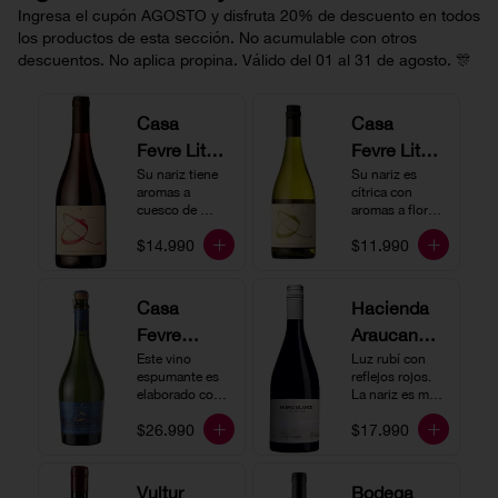
Ingresa el cupón AGOSTO y disfruta 20% de descuento en todos
los productos de esta sección. No acumulable con otros
descuentos. No aplica propina. Válido del 01 al 31 de agosto. 🎊
Casa
Casa
Fevre Little
Fevre Little
Quino
Su nariz tiene 
Quino
Su nariz es 
aromas a 
cítrica con 
Pinot Noir
Sauvignon
cuesco de 
aromas a flores 
guinda y 
Blanc
blancas y lima. 
$14.990
$11.990
frambuesa. En 
En boca tiene 
boca tiene una 
una acidez 
buena acidez, 
vibrante, es 
es un vino muy 
vertical y de 
Casa
Hacienda
vertical. Ideal 
persistencia 
Fevre
Araucano-
para beberlo 
media. Ideal 
más frío como 
para acompañar 
Quino
Este vino 
Lurton
Luz rubí con 
aperitivo 
con ostras.
espumante es 
reflejos rojos. 
Espumant
Humo
acompañado de 
elaborado con 
La nariz es muy 
buenos amigos.
e
método 
Blanco
expresiva con 
$26.990
$17.990
tradicional y se 
notas de fresa y 
Gran
produce a partir 
cerezas. En 
de los cepajes 
Cuvée
boca el vino es 
Chardonnay y 
rico y redondo 
Vultur
Bodega
Pinot Noir-