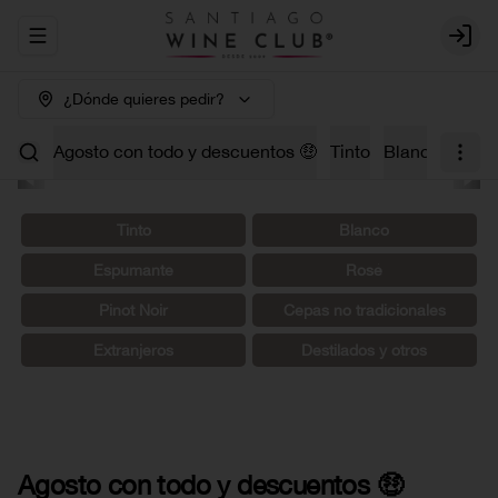
Abrir menu de navegación
Login
¿Dónde quieres pedir?
Agosto con todo y descuentos 🤑
Tinto
Blanco
Carm
Tinto
Blanco
Espumante
Rosé
Pinot Noir
Cepas no tradicionales
Extranjeros
Destilados y otros
Agosto con todo y descuentos 🤑